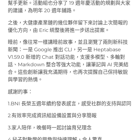
幫手更新。活動組也分享了 19 週年慶活動的規劃與大家
的建議，為明年 20 週年鋪路。
之後，大健康產業鏈的幾位夥伴留下來討論上次簡報的
優化方向，由 Eric 統整後將進一步送出提案。
睡前，像往常一樣講睡前故事，並且瀏覽了兩則新科技
新聞：一是 Google 推出 CLI，另一是 Heptabase
V1.59.0 新增的 Chat 對話功能，支援多模型、多輪對
話、Markdown 整合等強大功能，讓筆記與 AI 完美結
合。這些創新讓我充滿期待，也再次提醒自己保持敏銳
與學習的熱情。
感謝的事：
1.BNI 長榮五週年續約發表感言，感受社群的支持與認同
2.有效率完成資訊組設備設置與分享簡報
3.家人陪伴，晚餐時一起討論育兒理念
4.兒子對數學的興趣與快速理解，令人驚喜