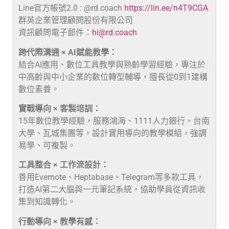
Line官方帳號2.0 : @rd.coach
https://lin.ee/n4T9CGA
群英企業管理顧問股份有限公司
資訊顧問電子郵件：
hi@rd.coach
跨代際溝通 × AI賦能教學：
結合AI應用、數位工具教學與熟齡學習經驗，專注於
中高齡與中小企業的數位轉型輔導，擅長從0到1建構
數位素養。
實戰導向 × 客製培訓：
15年數位教學經驗，服務鴻海、1111人力銀行、台南
大學、瓦城集團等，設計實用導向的教學模組，強調
易學、可複製。
工具整合 × 工作流設計：
善用Evernote、Heptabase、Telegram等多款工具，
打造AI第二大腦與一元筆記系統，協助學員從資訊收
集到知識轉化。
行動導向 × 教學有感：