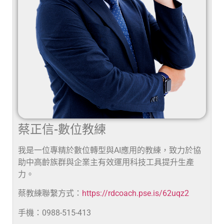
蔡正信-數位教練
我是一位專精於數位轉型與AI應用的教練，致力於協
助中高齡族群與企業主有效運用科技工具提升生產
力。
蔡教練聯繫方式：
https://rdcoach.pse.is/62uqz2
手機：0988-515-413