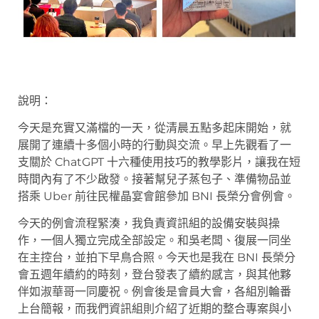
說明：
今天是充實又滿檔的一天，從清晨五點多起床開始，就
展開了連續十多個小時的行動與交流。早上先觀看了一
支關於 ChatGPT 十六種使用技巧的教學影片，讓我在短
時間內有了不少啟發。接著幫兒子蒸包子、準備物品並
搭乘 Uber 前往民權晶宴會館參加 BNI 長榮分會例會。
今天的例會流程緊湊，我負責資訊組的設備安裝與操
作，一個人獨立完成全部設定。和吳老闆、復展一同坐
在主控台，並拍下早鳥合照。今天也是我在 BNI 長榮分
會五週年續約的時刻，登台發表了續約感言，與其他夥
伴如淑華哥一同慶祝。例會後是會員大會，各組別輪番
上台簡報，而我們資訊組則介紹了近期的整合專案與小