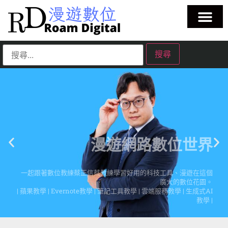
漫遊網路數位世界
一起跟著數位教練蔡正信蔡教練學習好用的科技工具、漫遊在這個
廣大的數位花園。
| 蘋果教學 | Evernote教學 | 筆記工具教學 | 雲端服務教學 | 生成式AI
教學 |
點擊這裡