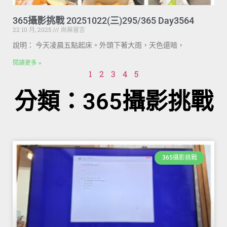
365攝影挑戰 20251022(三)295/365 Day3564
22 10 月, 2025
尚無留言
說明： 今天凌晨五點起床。外頭下著大雨，天色還暗，
閱讀更多 »
1
2
3
4
5
分類：365攝影挑戰
365攝影挑戰