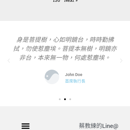
身是菩提樹，心如明鏡台，時時勤拂
拭，勿使惹塵埃。菩提本無樹，明鏡亦
非台，本來無一物，何處惹塵埃。
John Doe
首席執行長
蔡教練的Line@