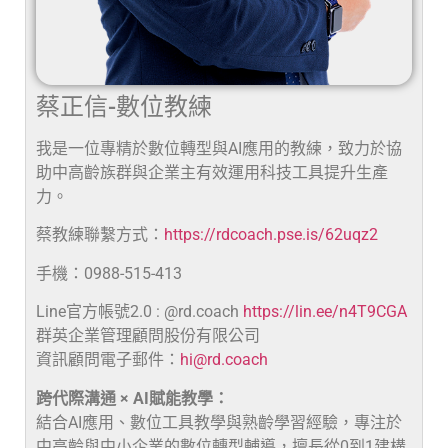
蔡正信-數位教練
我是一位專精於數位轉型與AI應用的教練，致力於協
助中高齡族群與企業主有效運用科技工具提升生產
力。
蔡教練聯繫方式：
https://rdcoach.pse.is/62uqz2
手機：0988-515-413
Line官方帳號2.0 : @rd.coach
https://lin.ee/n4T9CGA
群英企業管理顧問股份有限公司
資訊顧問電子郵件：
hi@rd.coach
跨代際溝通 × AI賦能教學：
結合AI應用、數位工具教學與熟齡學習經驗，專注於
中高齡與中小企業的數位轉型輔導，擅長從0到1建構