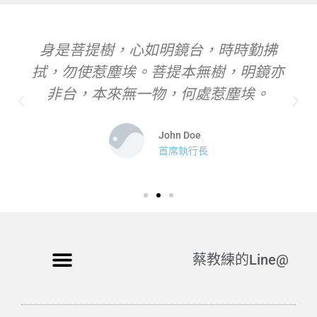
身是菩提樹，心如明鏡台，時時勤拂
拭，勿使惹塵埃。菩提本無樹，明鏡亦
非台，本來無一物，何處惹塵埃。
John Doe
首席執行長
蔡教練的Line@