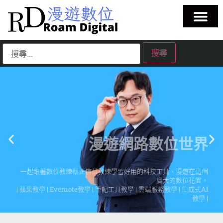
漫遊網路數位世界
一起跟著數位教練蔡正信蔡教練學習好用的科技工具、漫遊在這個
廣大的數位花園。
| 蘋果教學 | Evernote教學 | 筆記工具教學 | 雲端服務教學 | 生成式AI
教學 |
點擊這裡