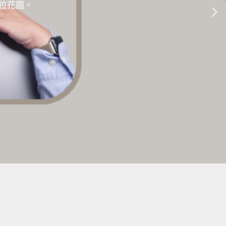
的數位花園。
生成式AI教學 |
點擊這裡