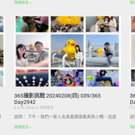
閱讀更多 »
閱
365攝影挑戰 20240208(四) 039/365
3
Day2942
D
8 2 月, 2024
尚無留言
7 
開
說明： 下午，我們一家人去真愛碼頭看黃色小鴨，這是
說
閱讀更多 »
閱