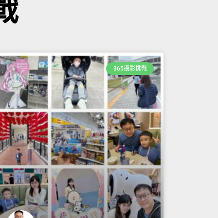
戰
365攝影挑戰