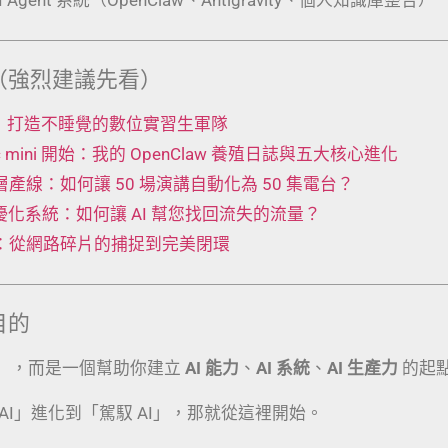
（強烈建議先看）
 工廠：打造不睡覺的數位實習生軍隊
Mac mini 開始：我的 OpenClaw 養殖日誌與五大核心進化
t 五層產線：如何讓 50 場演講自動化為 50 集電台？
動優化系統：如何讓 AI 幫您找回流失的流量？
術：從網路碎片的捕捉到完美閉環
目的
」，而是一個幫助你建立
AI 能力
、
AI 系統
、
AI 生產力
的起
AI」進化到「駕馭 AI」，那就從這裡開始。