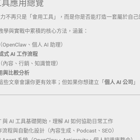
I 工具應用總覽
競爭力不再只是「會用工具」，而是你是否能打造一套屬於自己
教學與實戰中累積的核心方法，涵蓋：
（OpenClaw、個人 AI 助理）
生成式 AI 工作流程
（內容、行銷、知識管理）
應用與比較分析
這些文章會讓你更有效率；但如果你想建立「
個人 AI 公司
」
PT 與 AI 工具基礎開始，理解 AI 如何協助日常工作
工作流程與自動化設計（內容生成、Podcast、SEO）
 Agent 系統（OpenClaw、Antigravity、個人知識庫整合）