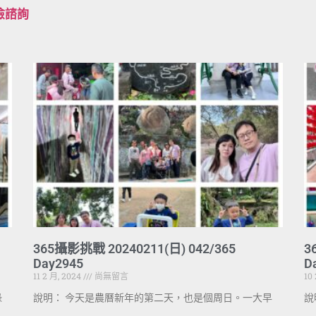
檢諮詢
365攝影挑戰 20240211(日) 042/365
3
Day2945
D
11 2 月, 2024
尚無留言
10
碌
說明： 今天是農曆新年的第二天，也是個周日。一大早
說