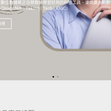
位教練蔡正信蔡教練學習好用的科技工具、漫遊在這個廣大
| 蘋果教學 | Evernote教學 | 筆記工具教學 | 雲端服務教學 | 