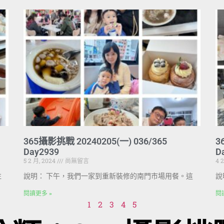
365攝影挑戰 20240205(一) 036/365
3
Day2939
D
5 2 月, 2024
尚無留言
4 
往
說明： 下午，我們一家到重新裝修的南門市場用餐。這
說
閱讀更多 »
閱
1
2
3
4
5