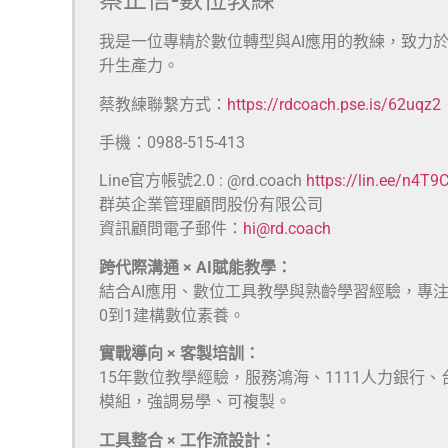
蔡正信-數位教練
我是一位專精於數位轉型與AI應用的教練，致力
升生產力。
蔡教練聯繫方式：
https://rdcoach.pse.is/62uqz2
手機：0988-515-413
Line官方帳號2.0 : @rd.coach
https://lin.ee/n4T9
群英企業管理顧問股份有限公司
資訊顧問電子郵件：
hi@rd.coach
跨代際溝通 × AI賦能教學：
結合AI應用、數位工具教學與熟齡學習經驗，專
0到1建構數位素養。
實戰導向 × 客製培訓：
15年數位教學經驗，服務鴻海、1111人力銀行
模組，強調易學、可複製。
工具整合 × 工作流設計：