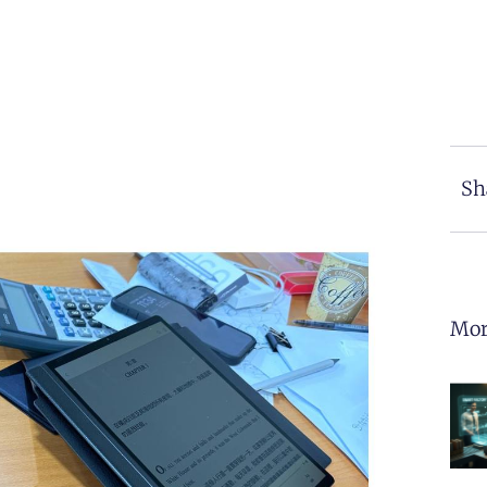
Sh
Mor