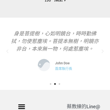
身是菩提樹，心如明鏡台，時時勤拂
拭，勿使惹塵埃。菩提本無樹，明鏡亦
非台，本來無一物，何處惹塵埃。
John Doe
首席執行長
蔡教練的Line@