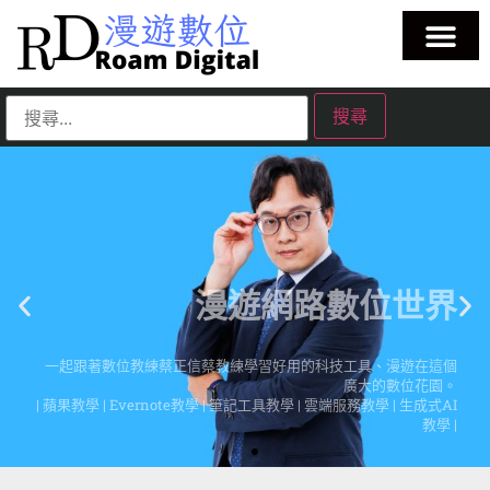
漫遊網路數位世界
一起跟著數位教練蔡正信蔡教練學習好用的科技工具、漫遊在這個
廣大的數位花園。
| 蘋果教學 | Evernote教學 | 筆記工具教學 | 雲端服務教學 | 生成式AI
教學 |
點擊這裡