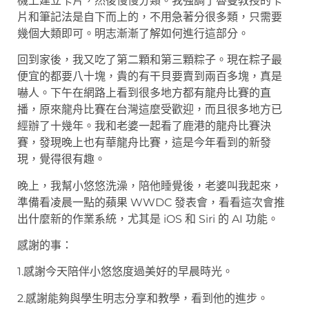
機上建立卡片，然後慢慢分類。我強調了魯曼教授的卡
片和筆記法是自下而上的，不用急著分很多類，只需要
幾個大類即可。明志漸漸了解如何進行這部分。
回到家後，我又吃了第二顆和第三顆粽子。現在粽子最
便宜的都要八十塊，貴的有干貝要賣到兩百多塊，真是
嚇人。下午在網路上看到很多地方都有龍舟比賽的直
播，原來龍舟比賽在台灣這麼受歡迎，而且很多地方已
經辦了十幾年。我和老婆一起看了鹿港的龍舟比賽決
賽，發現晚上也有華龍舟比賽，這是今年看到的新發
現，覺得很有趣。
晚上，我幫小悠悠洗澡，陪他睡覺後，老婆叫我起來，
準備看凌晨一點的蘋果 WWDC 發表會，看看這次會推
出什麼新的作業系統，尤其是 iOS 和 Siri 的 AI 功能。
感謝的事：
1.感謝今天陪伴小悠悠度過美好的早晨時光。
2.感謝能夠與學生明志分享和教學，看到他的進步。