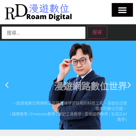
漫遊網路數位世界
一起跟著數位教練蔡正信蔡教練學習好用的科技工具、漫遊在這個
廣大的數位花園。
| 蘋果教學 | Evernote教學 | 筆記工具教學 | 雲端服務教學 | 生成式AI
教學 |
點擊這裡