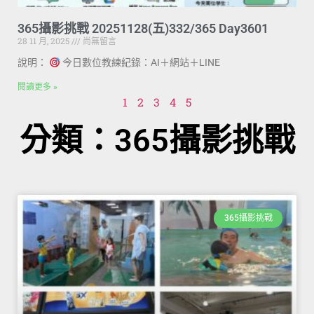
365攝影挑戰 20251128(五)332/365 Day3601
28 11 月, 2025
尚無留言
說明：
今日數位教練紀錄：AI＋網站＋LINE
閱讀更多 »
1
2
3
4
5
分類：365攝影挑戰
365攝影挑戰