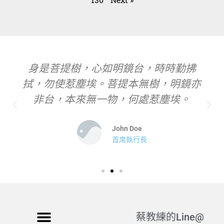
身是菩提樹，心如明鏡台，時時勤拂
拭，勿使惹塵埃。菩提本無樹，明鏡亦
非台，本來無一物，何處惹塵埃。
John Doe
首席執行長
蔡教練的Line@