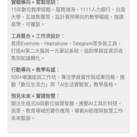
實戰導向 × 客製培訓：
15年數位教學經驗，服務鴻海、1111人力銀行、台南
大學、瓦城集團等，設計實用導向的教學模組，強調
易學、可複製。
工具整合 × 工作流設計：
善用Evernote、Heptabase、Telegram等多款工具，
打造AI第二大腦與一元筆記系統，協助學員從資訊收
集到知識轉化。
行動導向 × 教學有感：
500+場講座與工作坊，專注學員實作與成果回報，推
動「數位生活力」與「AI生活實驗室」教學風格。
預見未來 × 實踐智慧：
關注生成式AI與數位倫理發展，推動AI工具於科研、
商業、教育場域的實作應用，擘劃AI助理與智慧工作
未來藍圖。