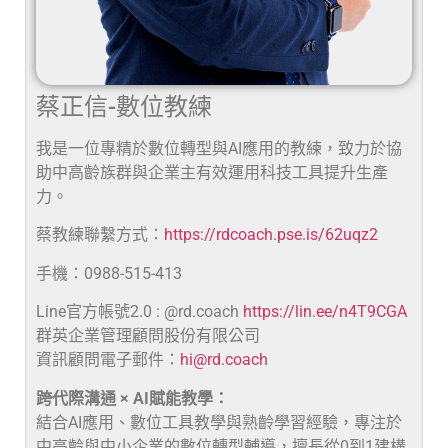
蔡正信-數位教練
我是一位專精於數位轉型與AI應用的教練，致力於協
助中高齡族群與企業主有效運用科技工具提升生產
力。
蔡教練聯繫方式：
https://rdcoach.pse.is/62uqz2
手機：0988-515-413
Line官方帳號2.0 : @rd.coach
https://lin.ee/n4T9CGA
群英企業管理顧問股份有限公司
資訊顧問電子郵件：
hi@rd.coach
跨代際溝通 × AI賦能教學：
結合AI應用、數位工具教學與熟齡學習經驗，專注於
中高齡與中小企業的數位轉型輔導，擅長從0到1建構