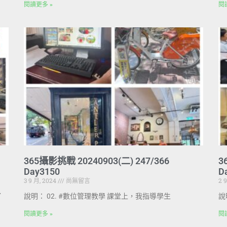
閱讀更多 »
閱
365攝影挑戰 20240903(二) 247/366
3
Day3150
D
3 9 月, 2024
尚無留言
2 
了
說明： 02. #數位管理教學 課堂上，我指導學生
說
閱讀更多 »
閱