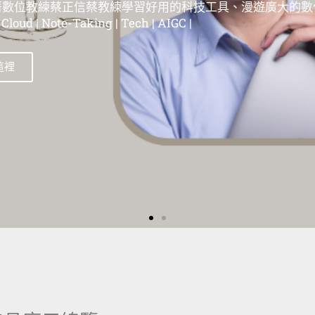
位教練蔡正信蔡教練學習好用的科技工具、漫遊在這個廣大
| 蘋果教學 | Evernote教學 | 筆記工具教學 | 雲端服務教學 | 