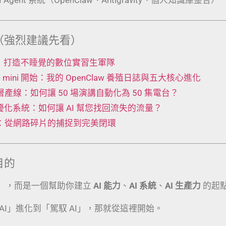
（強烈建議先看）
 工廠：打造不睡覺的數位實習生軍隊
Mac mini 開始：我的 OpenClaw 養殖日誌與五大核心進化
t 五層產線：如何讓 50 場演講自動化為 50 集電台？
動優化系統：如何讓 AI 幫您找回流失的流量？
術：從網路碎片的捕捉到完美閉環
目的
」，而是一個幫助你建立
AI 能力
、
AI 系統
、
AI 生產力
的起
AI」進化到「駕馭 AI」，那就從這裡開始。