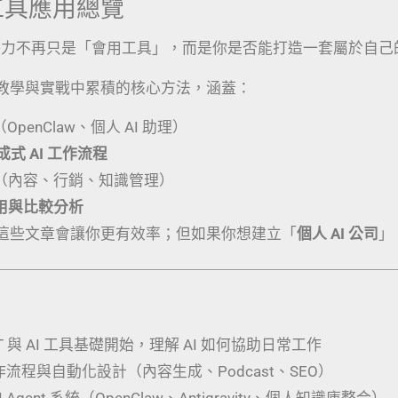
I 工具應用總覽
競爭力不再只是「會用工具」，而是你是否能打造一套屬於自己
教學與實戰中累積的核心方法，涵蓋：
（OpenClaw、個人 AI 助理）
生成式 AI 工作流程
（內容、行銷、知識管理）
應用與比較分析
這些文章會讓你更有效率；但如果你想建立「
個人 AI 公司
」
PT 與 AI 工具基礎開始，理解 AI 如何協助日常工作
工作流程與自動化設計（內容生成、Podcast、SEO）
 Agent 系統（OpenClaw、Antigravity、個人知識庫整合）