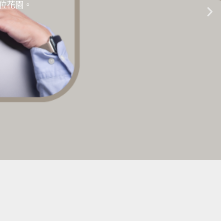
的數位花園。
生成式AI教學 |
點擊這裡