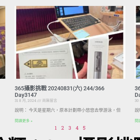
365攝影挑戰 20240831(六) 244/366
3
Day3147
D
31 8 月, 2024
尚無留言
30
說明： 今天是星期六，原本計劃帶小悠悠去學游泳，但
說
閱讀更多 »
閱
1
2
3
4
5