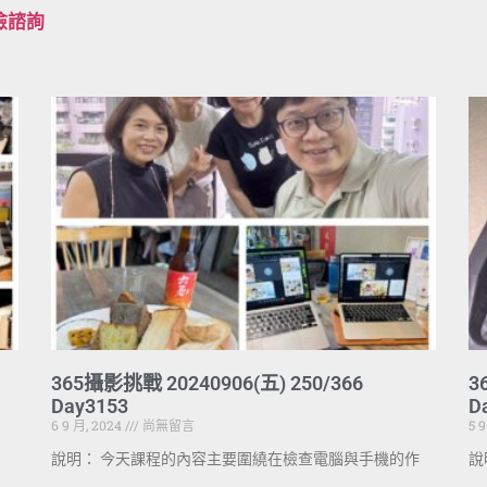
檢諮詢
365攝影挑戰 20240906(五) 250/366
3
Day3153
D
6 9 月, 2024
尚無留言
5 
說明： 今天課程的內容主要圍繞在檢查電腦與手機的作
說