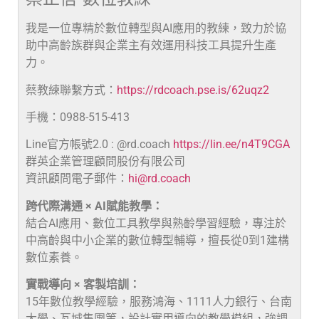
我是一位專精於數位轉型與AI應用的教練，致力於協
助中高齡族群與企業主有效運用科技工具提升生產
力。
蔡教練聯繫方式：
https://rdcoach.pse.is/62uqz2
手機：0988-515-413
Line官方帳號2.0 : @rd.coach
https://lin.ee/n4T9CGA
群英企業管理顧問股份有限公司
資訊顧問電子郵件：
hi@rd.coach
跨代際溝通 × AI賦能教學：
結合AI應用、數位工具教學與熟齡學習經驗，專注於
中高齡與中小企業的數位轉型輔導，擅長從0到1建構
數位素養。
實戰導向 × 客製培訓：
15年數位教學經驗，服務鴻海、1111人力銀行、台南
大學、瓦城集團等，設計實用導向的教學模組，強調