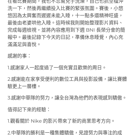
在看比賽期間，我也不忘幫兒子洗澡，自己也抓空檔沖
洗一下，然後再繼續投入比賽的緊張氛圍。賽後，小悠
悠因為太興奮而遲遲未能入睡，十一點多還精神旺盛，
最後由老婆哄他入睡。這時候我則開始整理影片資料、
完成每週檢視，並將內容應用到下週 BNI 長榮分會的簡
報中。最後記錄下今天的日記，準備休息睡覺，內心充
滿滿足與喜悅。
感謝的事：
1.感謝家人一起度過了一個充實且歡樂的周日。
2.感謝能在家享受便利的數位工具與投影設備，讓比賽體
驗更上一層樓。
3.感謝中華隊的努力，讓全台灣為他們的表現感到驕傲。
值得記下來的經驗：
1.觀看關於 Nike 的影片帶來了新的商業思考方向。
2.中華隊的勝利是一種集體驕傲，見證努力與專注的成