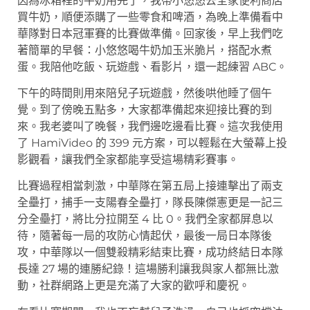
因為冰箱裡的牛奶用完了，我帶小悠悠去全家便利商店
買牛奶，順便添購了一些零食和啤酒，為晚上準備看中
華隊對日本冠軍賽的比賽做準備。回家後，早上我們吃
著簡單的早餐：小悠悠喝牛奶加玉米脆片，搭配水煮
蛋。我陪他吃飯、玩遊戲、看影片，還一起練習 ABC。
下午的時間則用來陪兒子玩遊戲，然後哄他睡了個午
覺。到了傍晚五點多，大家都準備起來迎接比賽的到
來。我老婆叫了晚餐，我們邊吃邊看比賽。這次我使用
了 HamiVideo 的 399 元方案，可以輕鬆在大螢幕上投
影觀看，讓我們全家都能享受這場精彩賽事。
比賽過程相當刺激，中華隊在第五局上接連擊出了兩支
全壘打，捕手一支陽春全壘打，隊長陳傑憲更是一記三
分全壘打，將比分拉開至 4 比 0。我們全家都屏息以
待，隨著每一局的攻防心情起伏，最後一局日本隊後
攻，中華隊以一個雙殺精彩結束比賽，成功終結日本隊
長達 27 場的連勝紀錄！這場勝利讓我與家人都無比激
動，社群網路上更是充滿了大家的歡呼和慶祝。