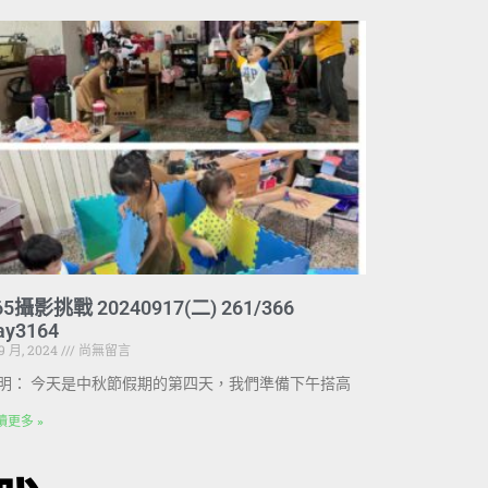
65攝影挑戰 20240917(二) 261/366
ay3164
 9 月, 2024
尚無留言
明： 今天是中秋節假期的第四天，我們準備下午搭高
讀更多 »