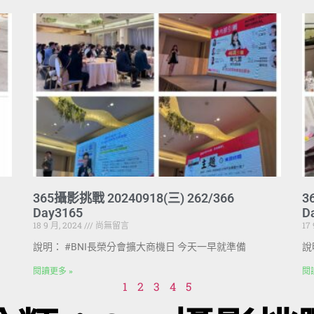
365攝影挑戰 20240918(三) 262/366
3
Day3165
D
18 9 月, 2024
尚無留言
17
說明： #BNI長榮分會擴大商機日 今天一早就準備
說
閱讀更多 »
閱
1
2
3
4
5