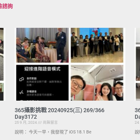
檢諮詢
365攝影挑戰 20240925(三) 269/366
3
Day3172
D
25 9 月, 2024
尚無留言
24
說明： 今天一早，我發現了 iOS 18.1 Be
說