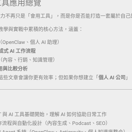
I 工具應用總覽
競爭力不再只是「會用工具」，而是你是否能打造一套屬於自己
教學與實戰中累積的核心方法，涵蓋：
（OpenClaw、個人 AI 助理）
生成式 AI 工作流程
（內容、行銷、知識管理）
應用與比較分析
這些文章會讓你更有效率；但如果你想建立「
個人 AI 公司
」
PT 與 AI 工具基礎開始，理解 AI 如何協助日常工作
工作流程與自動化設計（內容生成、Podcast、SEO）
 Agent 系統（OpenClaw、Antigravity、個人知識庫整合）