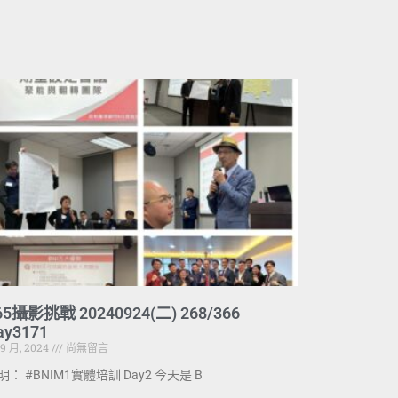
65攝影挑戰 20240924(二) 268/366
ay3171
 9 月, 2024
尚無留言
明： #BNIM1實體培訓 Day2 今天是 B