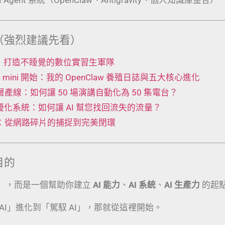
（強烈建議先看）
 工廠：打造不睡覺的數位實習生軍隊
Mac mini 開始：我的 OpenClaw 養殖日誌與五大核心進化
t 五層產線：如何讓 50 場演講自動化為 50 集電台？
動優化系統：如何讓 AI 幫您找回流失的流量？
術：從網路碎片的捕捉到完美閉環
目的
」，而是一個幫助你建立
AI 能力
、
AI 系統
、
AI 生產力
的起
AI」進化到「駕馭 AI」，那就從這裡開始。