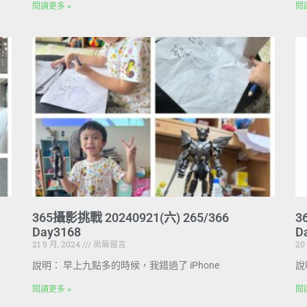
閱讀更多 »
閱
365攝影挑戰 20240921(六) 265/366
3
Day3168
D
21 9 月, 2024
尚無留言
20
說明： 早上九點多的時候，我錯過了 iPhone
說
閱讀更多 »
閱