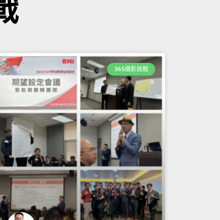
戰
365攝影挑戰