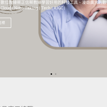
位教練蔡正信蔡教練學習好用的科技工具、漫遊在這個廣大
| 蘋果教學 | Evernote教學 | 筆記工具教學 | 雲端服務教學 | 