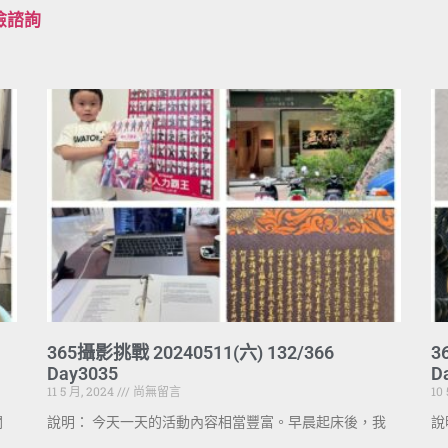
檢諮詢
365攝影挑戰 20240511(六) 132/366
3
Day3035
D
11 5 月, 2024
尚無留言
10
關
說明： 今天一天的活動內容相當豐富。早晨起床後，我
說