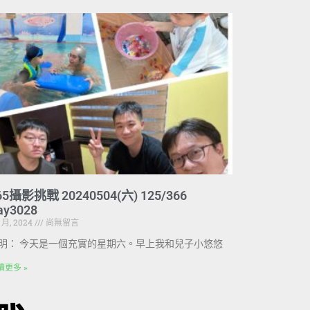
65攝影挑戰 20240504(六) 125/366
ay3028
5 月, 2024
尚無留言
明： 今天是一個充實的星期六。早上我和兒子小悠悠
讀更多 »