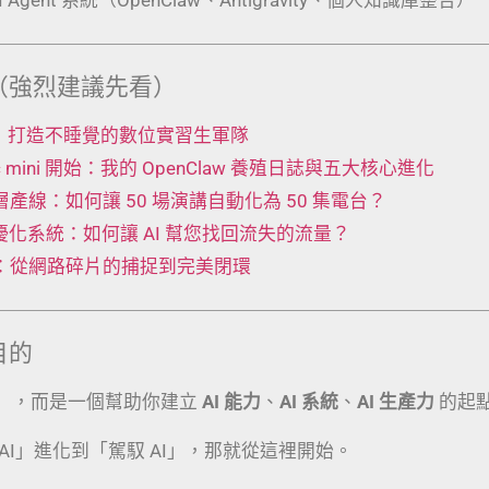
（強烈建議先看）
 工廠：打造不睡覺的數位實習生軍隊
Mac mini 開始：我的 OpenClaw 養殖日誌與五大核心進化
t 五層產線：如何讓 50 場演講自動化為 50 集電台？
動優化系統：如何讓 AI 幫您找回流失的流量？
術：從網路碎片的捕捉到完美閉環
目的
」，而是一個幫助你建立
AI 能力
、
AI 系統
、
AI 生產力
的起
AI」進化到「駕馭 AI」，那就從這裡開始。