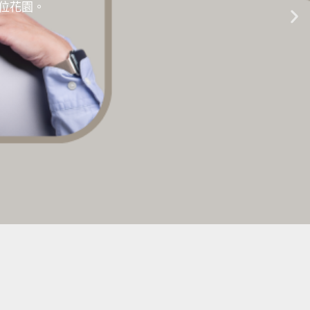
的數位花園。
生成式AI教學 |
點擊這裡