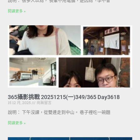
說明： 很多人以為， 長輩不用電腦，是因為「學不會
閱讀更多 »
365攝影挑戰 20251215(一)349/365 Day3618
15 12 月, 2025
尚無留言
說明： 下午沒課，從雙連走到中山。 巷子裡吃一碗麵
閱讀更多 »