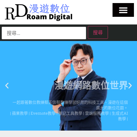
漫遊網路數位世界
一起跟著數位教練蔡正信蔡教練學習好用的科技工具、漫遊在這個
廣大的數位花園。
| 蘋果教學 | Evernote教學 | 筆記工具教學 | 雲端服務教學 | 生成式AI
教學 |
點擊這裡