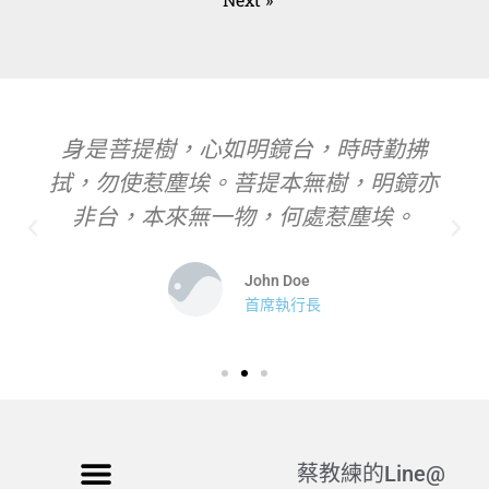
身是菩提樹，心如明鏡台，時時勤拂
拭，勿使惹塵埃。菩提本無樹，明鏡亦
非台，本來無一物，何處惹塵埃。
John Doe
首席執行長
蔡教練的Line@