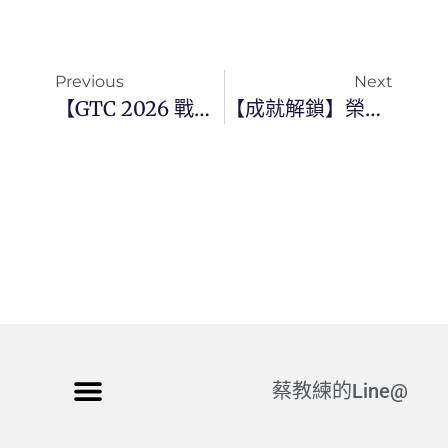
Previous
Next
【GTC 2026 戰略專題】推論拐點已至：如何建構你的「AI 代理工廠」與不睡覺的實習生軍隊
【成就解鎖】榮獲資策會「生成式AI辦公室應用能力認證」：將 AI 轉化為企業穩定生產力的通關密語
蔡教練的Line@