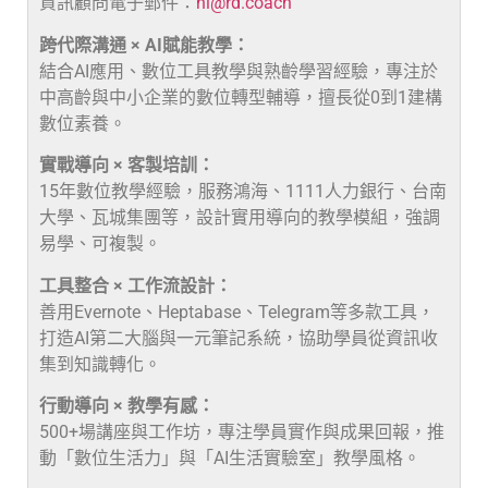
資訊顧問電子郵件：
hi@rd.coach
跨代際溝通 × AI賦能教學：
結合AI應用、數位工具教學與熟齡學習經驗，專注於
中高齡與中小企業的數位轉型輔導，擅長從0到1建構
數位素養。
實戰導向 × 客製培訓：
15年數位教學經驗，服務鴻海、1111人力銀行、台南
大學、瓦城集團等，設計實用導向的教學模組，強調
易學、可複製。
工具整合 × 工作流設計：
善用Evernote、Heptabase、Telegram等多款工具，
打造AI第二大腦與一元筆記系統，協助學員從資訊收
集到知識轉化。
行動導向 × 教學有感：
500+場講座與工作坊，專注學員實作與成果回報，推
動「數位生活力」與「AI生活實驗室」教學風格。