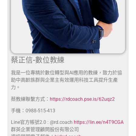
蔡正信-數位教練
我是一位專精於數位轉型與AI應用的教練，致力於協
助中高齡族群與企業主有效運用科技工具提升生產
力。
蔡教練聯繫方式：
https://rdcoach.pse.is/62uqz2
手機：0988-515-413
Line官方帳號2.0 : @rd.coach
https://lin.ee/n4T9CGA
群英企業管理顧問股份有限公司