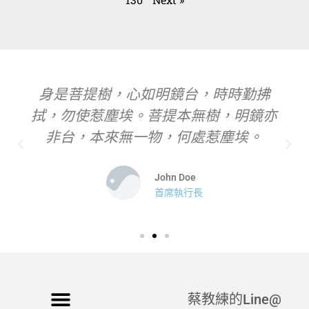
身是菩提樹，心如明鏡台，時時勤拂
拭，勿使惹塵埃。菩提本無樹，明鏡亦
非台，本來無一物，何處惹塵埃。
John Doe
首席執行長
蔡教練的Line@