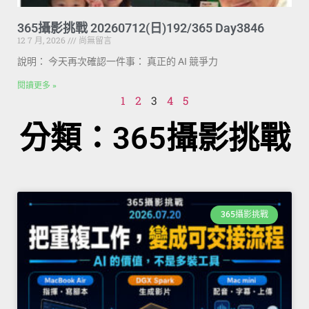
365攝影挑戰 20260712(日)192/365 Day3846
12 7 月, 2026
尚無留言
說明： 今天再次確認一件事： 真正的 AI 競爭力
閱讀更多 »
1
2
3
4
5
分類：365攝影挑戰
365攝影挑戰