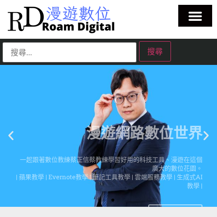
漫遊網路數位世界
一起跟著數位教練蔡正信蔡教練學習好用的科技工具、漫遊在這個
廣大的數位花園。
| 蘋果教學 | Evernote教學 | 筆記工具教學 | 雲端服務教學 | 生成式AI
教學 |
點擊這裡