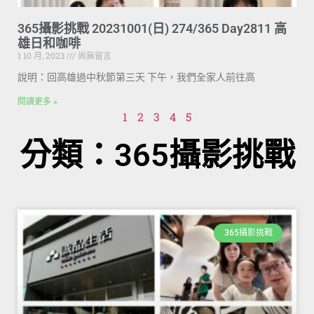
365攝影挑戰 20231001(日) 274/365 Day2811 高
雄日和咖啡
1 10 月, 2023
尚無留言
說明：回高雄過中秋節第三天 下午，我們全家人前往高
閱讀更多 »
1
2
3
4
5
分類：365攝影挑戰
365攝影挑戰