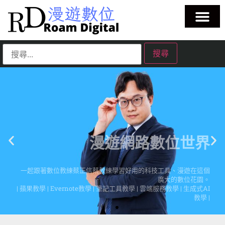
漫遊網路數位世界
一起跟著數位教練蔡正信蔡教練學習好用的科技工具、漫遊在這個
廣大的數位花園。
| 蘋果教學 | Evernote教學 | 筆記工具教學 | 雲端服務教學 | 生成式AI
教學 |
點擊這裡