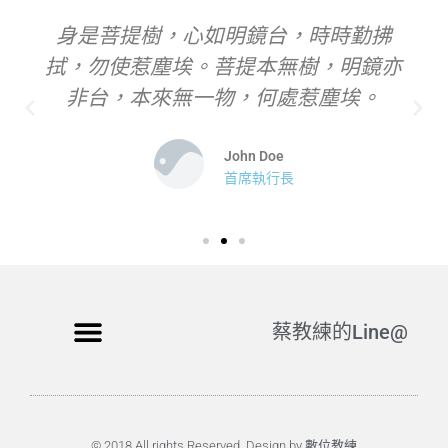
身是菩提樹，心如明鏡台，時時勤拂
拭，勿使惹塵埃。菩提本無樹，明鏡亦
非台，本來無一物，何處惹塵埃。
John Doe
首席執行長
蔡教練的Line@
© 2018 All rights Reserved. Design by 數位教練