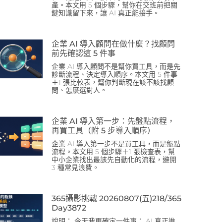
產。本文用 5 個步驟，幫你在交班前把關
鍵知識留下來，讓 AI 真正能接手。
企業 AI 導入顧問在做什麼？找顧問
前先確認這 5 件事
企業 AI 導入顧問不是幫你買工具，而是先
診斷流程、決定導入順序。本文用 5 件事
＋1 張比較表，幫你判斷現在該不該找顧
問、怎麼選對人。
企業 AI 導入第一步：先盤點流程，
再買工具（附 5 步導入順序）
企業 AI 導入第一步不是買工具，而是盤點
流程。本文用 5 個步驟＋1 張檢查表，幫
中小企業找出最該先自動化的流程，避開
3 種常見浪費。
365攝影挑戰 20260807(五)218/365
Day3872
說明： 今天我更確定一件事： AI 真正進