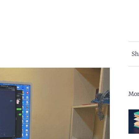
Sh
Mor