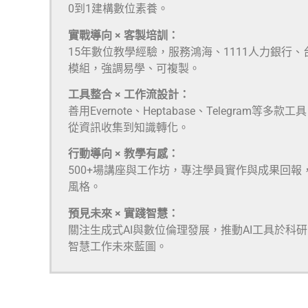
0到1建構數位素養。
實戰導向 × 客製培訓：
15年數位教學經驗，服務鴻海、1111人力銀行
模組，強調易學、可複製。
工具整合 × 工作流設計：
善用Evernote、Heptabase、Telegra
從資訊收集到知識轉化。
行動導向 × 教學有感：
500+場講座與工作坊，專注學員實作與成果回報
風格。
預見未來 × 實踐智慧：
關注生成式AI與數位倫理發展，推動AI工具於科
智慧工作未來藍圖。