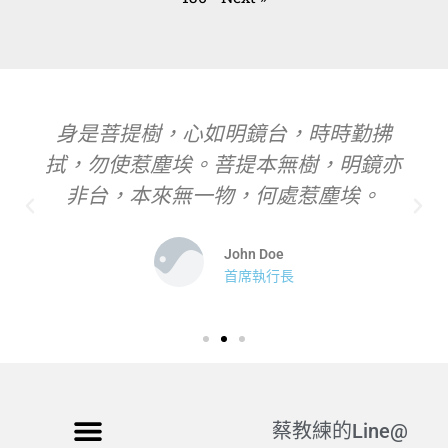
身是菩提樹，心如明鏡台，時時勤拂
拭，勿使惹塵埃。菩提本無樹，明鏡亦
非台，本來無一物，何處惹塵埃。
John Doe
首席執行長
蔡教練的Line@