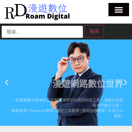
漫遊網路數位世界
一起跟著數位教練蔡正信蔡教練學習好用的科技工具、漫遊在這個
廣大的數位花園。
| 蘋果教學 | Evernote教學 | 筆記工具教學 | 雲端服務教學 | 生成式AI
教學 |
點擊這裡