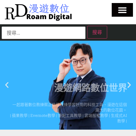
漫遊網路數位世界
一起跟著數位教練蔡正信蔡教練學習好用的科技工具、漫遊在這個
廣大的數位花園。
| 蘋果教學 | Evernote教學 | 筆記工具教學 | 雲端服務教學 | 生成式AI
教學 |
點擊這裡