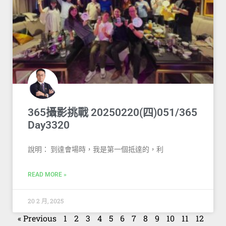
365攝影挑戰 20250220(四)051/365
Day3320
說明： 到達會場時，我是第一個抵達的，利
READ MORE »
20 2 月, 2025
« Previous
1
2
3
4
5
6
7
8
9
10
11
12