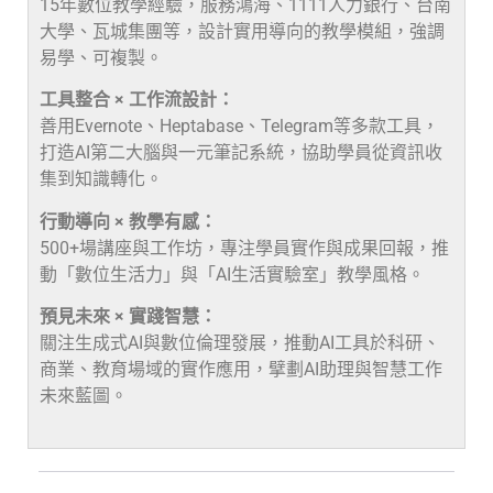
15年數位教學經驗，服務鴻海、1111人力銀行、台南
大學、瓦城集團等，設計實用導向的教學模組，強調
易學、可複製。
工具整合 × 工作流設計：
善用Evernote、Heptabase、Telegram等多款工具，
打造AI第二大腦與一元筆記系統，協助學員從資訊收
集到知識轉化。
行動導向 × 教學有感：
500+場講座與工作坊，專注學員實作與成果回報，推
動「數位生活力」與「AI生活實驗室」教學風格。
預見未來 × 實踐智慧：
關注生成式AI與數位倫理發展，推動AI工具於科研、
商業、教育場域的實作應用，擘劃AI助理與智慧工作
未來藍圖。