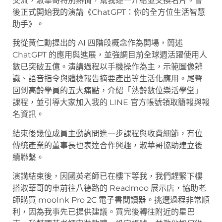
交流，淑華哥特別熱情，幫我逐一介紹並交換名片。會
後正式開始我的演講《ChatGPT：你的全方位生活智慧
助手》。
我從黃仁勳提出的 AI 四階段概念作為開場，簡述
ChatGPT 的應用與進展，並強調目前全球週活躍使用人
數已突破五億。演講過程以手機操作為主，示範圖像辨
識、語音指令與體檢報告摘要產出等生活化應用。尾聲
回到高齡學員的五大痛點，介紹「熟齡數位樂活學堂」
課程，並引導大家加入我的 LINE 官方帳號領取簡報與報
名資訊。
結束後幾位成員主動詢問進一步課程與收費細節，有位
傳統產業的董事長也表達合作興趣，淑華哥協助建立後
續聯繫。
演講結束後，因國英老師已在樓下等我，我們趕緊下樓
搭淑華哥的車前往八德路的 Readmoo 展示店，協助老
師購買 mooInk Pro 2C 電子書閱讀器。挑選過程非常順
利，因為我事先已提供建議。買完後轉往附近的星巴