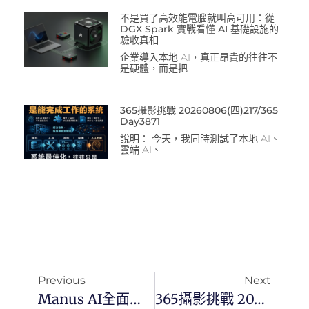
不是買了高效能電腦就叫高可用：從
DGX Spark 實戰看懂 AI 基礎設施的
驗收真相
企業導入本地 AI，真正昂貴的往往不
是硬體，而是把
365攝影挑戰 20260806(四)217/365
Day3871
說明： 今天，我同時測試了本地 AI、
雲端 AI、
Previous
Next
Manus AI全面開放註冊：免費任務與註冊獎勵，助力內容創作者與行銷人員的AI寫作新體驗！
365攝影挑戰 20250514(三)134/365 Day3403