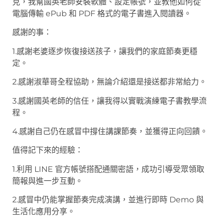
克，我幫國英老師安裝軟體、設定帳號，並教他如何從
電腦傳輸 ePub 和 PDF 格式的電子書進入閱讀器。
感謝的事：
1.感謝老婆逐步恢復接送孩子，讓我們的家庭節奏更穩
定。
2.感謝淑華哥全程協助，無論介紹還是接送都非常給力。
3.感謝國英老師的信任，讓我得以實戰演練電子書教學流
程。
4.感謝自己仍在感冒中撐住講課節奏，並獲得正向回饋。
值得記下來的經驗：
1.利用 LINE 官方帳號搭配通關密語，成功引導受眾領取
簡報與進一步互動。
2.感冒中仍能掌握節奏完成演講，並進行即時 Demo 與
生活化應用分享。