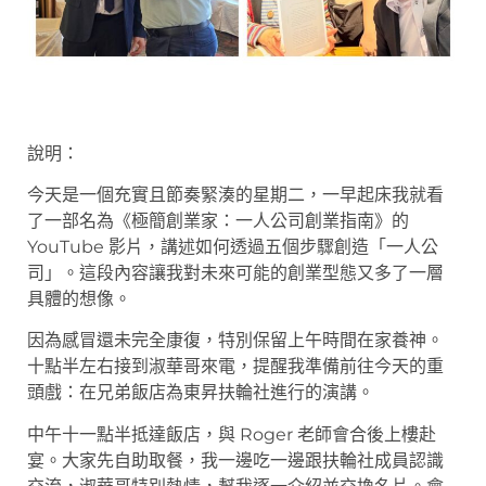
說明：
今天是一個充實且節奏緊湊的星期二，一早起床我就看
了一部名為《極簡創業家：一人公司創業指南》的
YouTube 影片，講述如何透過五個步驟創造「一人公
司」。這段內容讓我對未來可能的創業型態又多了一層
具體的想像。
因為感冒還未完全康復，特別保留上午時間在家養神。
十點半左右接到淑華哥來電，提醒我準備前往今天的重
頭戲：在兄弟飯店為東昇扶輪社進行的演講。
中午十一點半抵達飯店，與 Roger 老師會合後上樓赴
宴。大家先自助取餐，我一邊吃一邊跟扶輪社成員認識