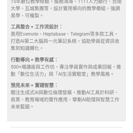
15年數位教學經驗，服務鴻海、1111人力銀行、台南
大學、瓦城集團等，設計實用導向的教學模組，強調
易學、可複製。
工具整合 × 工作流設計：
善用Evernote、Heptabase、Telegram等多款工具，
打造AI第二大腦與一元筆記系統，協助學員從資訊收
集到知識轉化。
行動導向 × 教學有感：
500+場講座與工作坊，專注學員實作與成果回報，推
動「數位生活力」與「AI生活實驗室」教學風格。
預見未來 × 實踐智慧：
關注生成式AI與數位倫理發展，推動AI工具於科研、
商業、教育場域的實作應用，擘劃AI助理與智慧工作
未來藍圖。