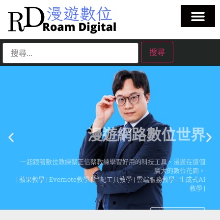
漫遊網路數位世界
一起跟著數位教練蔡正信蔡教練學習好用的科技工具、漫遊在這個
廣大的數位花園。
| 蘋果教學 | Evernote教學 | 筆記工具教學 | 雲端服務教學 | 生成式AI
教學 |
點擊這裡