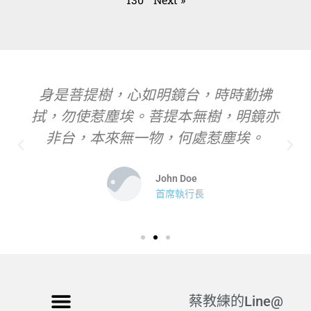
身是菩提樹，心如明鏡台，時時勤拂
拭，勿使惹塵埃。菩提本無樹，明鏡亦
非台，本來無一物，何處惹塵埃。
John Doe
首席執行長
蔡教練的Line@