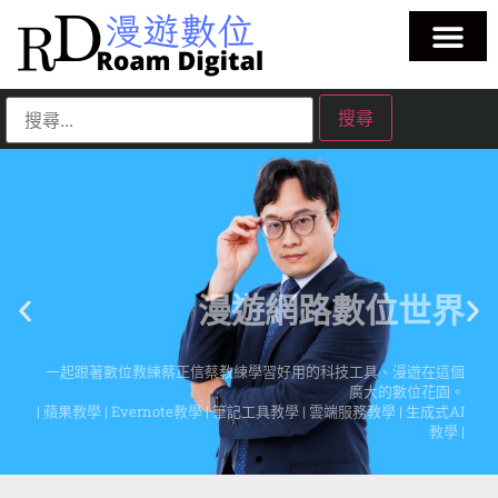
漫遊網路數位世界
一起跟著數位教練蔡正信蔡教練學習好用的科技工具、漫遊在這個
廣大的數位花園。
| 蘋果教學 | Evernote教學 | 筆記工具教學 | 雲端服務教學 | 生成式AI
教學 |
點擊這裡