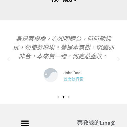
身是菩提樹，心如明鏡台，時時勤拂
拭，勿使惹塵埃。菩提本無樹，明鏡亦
非台，本來無一物，何處惹塵埃。
John Doe
首席執行長
蔡教練的Line@