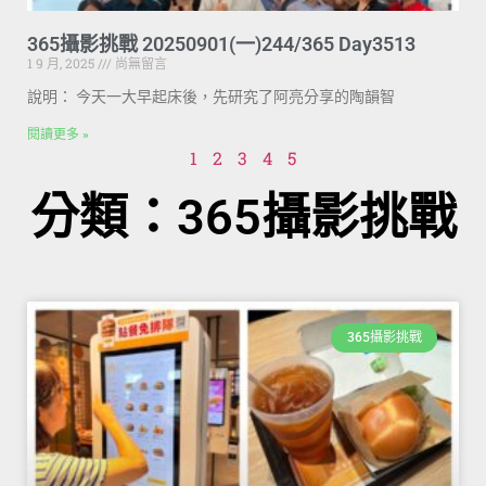
365攝影挑戰 20250901(一)244/365 Day3513
1 9 月, 2025
尚無留言
說明： 今天一大早起床後，先研究了阿亮分享的陶韻智
閱讀更多 »
1
2
3
4
5
分類：365攝影挑戰
365攝影挑戰