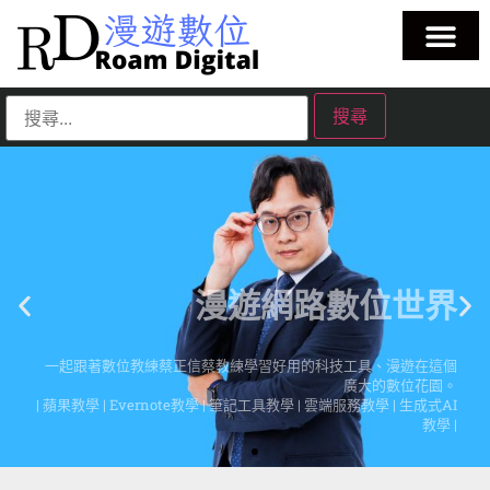
漫遊網路數位世界
一起跟著數位教練蔡正信蔡教練學習好用的科技工具、漫遊在這個
廣大的數位花園。
| 蘋果教學 | Evernote教學 | 筆記工具教學 | 雲端服務教學 | 生成式AI
教學 |
點擊這裡