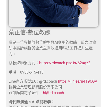
蔡正信-數位教練
我是一位專精於數位轉型與AI應用的教練，致力於協
助中高齡族群與企業主有效運用科技工具提升生產
力。
蔡教練聯繫方式：
https://rdcoach.pse.is/62uqz2
手機：0988-515-413
Line官方帳號2.0 : @rd.coach
https://lin.ee/n4T9CGA
群英企業管理顧問股份有限公司
資訊顧問電子郵件：
hi@rd.coach
跨代際溝通 × AI賦能教學：