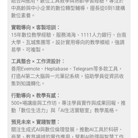
結合AI應用、數位工具教學與熟齡學習經驗，專注於
中高齡與中小企業的數位轉型輔導，擅長從0到1建構
數位素養。
實戰導向 × 客製培訓：
15年數位教學經驗，服務鴻海、1111人力銀行、台南
大學、瓦城集團等，設計實用導向的教學模組，強調
易學、可複製。
工具整合 × 工作流設計：
善用Evernote、Heptabase、Telegram等多款工具，
打造AI第二大腦與一元筆記系統，協助學員從資訊收
集到知識轉化。
行動導向 × 教學有感：
500+場講座與工作坊，專注學員實作與成果回報，推
動「數位生活力」與「AI生活實驗室」教學風格。
預見未來 × 實踐智慧：
關注生成式AI與數位倫理發展，推動AI工具於科研、
商業、教育場域的實作應用，擘劃AI助理與智慧工作