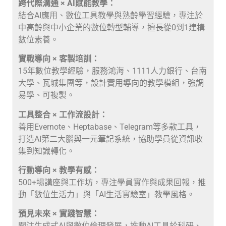
跨代際溝通 × AI賦能教學：
結合AI應用、數位工具教學與熟齡學習經驗，專注於
中高齡與中小企業的數位轉型輔導，擅長從0到1建構
數位素養。
實戰導向 × 客製培訓：
15年數位教學經驗，服務鴻海、1111人力銀行、台南
大學、瓦城集團等，設計實用導向的教學模組，強調
易學、可複製。
工具整合 × 工作流設計：
善用Evernote、Heptabase、Telegram等多款工具，
打造AI第二大腦與一元筆記系統，協助學員從資訊收
集到知識轉化。
行動導向 × 教學有感：
500+場講座與工作坊，專注學員實作與成果回報，推
動「數位生活力」與「AI生活實驗室」教學風格。
預見未來 × 實踐智慧：
關注生成式AI與數位倫理發展，推動AI工具於科研、