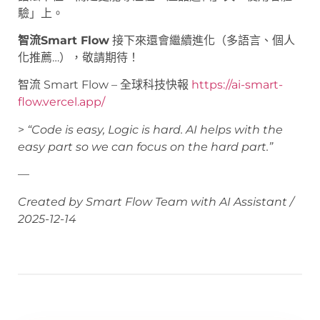
驗」上。
智流Smart Flow
接下來還會繼續進化（多語言、個人
化推薦…），敬請期待！
智流 Smart Flow – 全球科技快報
https://ai-smart-
flow.vercel.app/
>
“Code is easy, Logic is hard. AI helps with the
easy part so we can focus on the hard part.”
—
Created by Smart Flow Team with AI Assistant /
2025-12-14