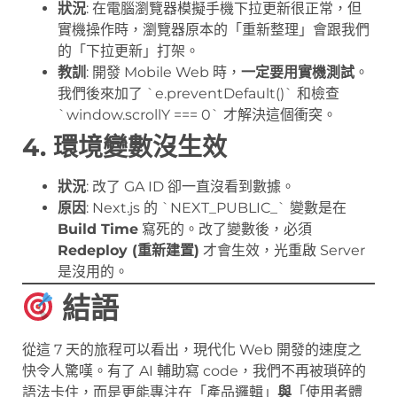
狀況
: 在電腦瀏覽器模擬手機下拉更新很正常，但
實機操作時，瀏覽器原本的「重新整理」會跟我們
的「下拉更新」打架。
教訓
: 開發 Mobile Web 時，
一定要用實機測試
。
我們後來加了 `e.preventDefault()` 和檢查
`window.scrollY === 0` 才解決這個衝突。
4. 環境變數沒生效
狀況
: 改了 GA ID 卻一直沒看到數據。
原因
: Next.js 的 `NEXT_PUBLIC_` 變數是在
Build Time
寫死的。改了變數後，必須
Redeploy (重新建置)
才會生效，光重啟 Server
是沒用的。
結語
從這 7 天的旅程可以看出，現代化 Web 開發的速度之
快令人驚嘆。有了 AI 輔助寫 code，我們不再被瑣碎的
語法卡住，而是更能專注在「產品邏輯」
與
「使用者體