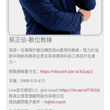
蔡正信-數位教練
我是一位專精於數位轉型與AI應用的教練，致力於協
助中高齡族群與企業主有效運用科技工具提升生產
力。
蔡教練聯繫方式：
https://rdcoach.pse.is/62uqz2
手機：0988-515-413
Line官方帳號2.0 : @rd.coach
https://lin.ee/n4T9CGA
群英企業管理顧問股份有限公司
資訊顧問電子郵件：
hi@rd.coach