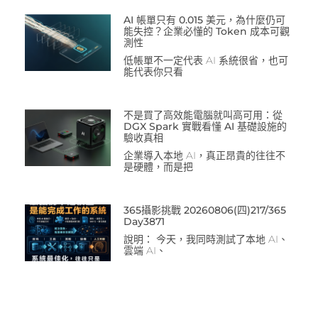
AI 帳單只有 0.015 美元，為什麼仍可
能失控？企業必懂的 Token 成本可觀
測性
低帳單不一定代表 AI 系統很省，也可
能代表你只看
不是買了高效能電腦就叫高可用：從
DGX Spark 實戰看懂 AI 基礎設施的
驗收真相
企業導入本地 AI，真正昂貴的往往不
是硬體，而是把
365攝影挑戰 20260806(四)217/365
Day3871
說明： 今天，我同時測試了本地 AI、
雲端 AI、