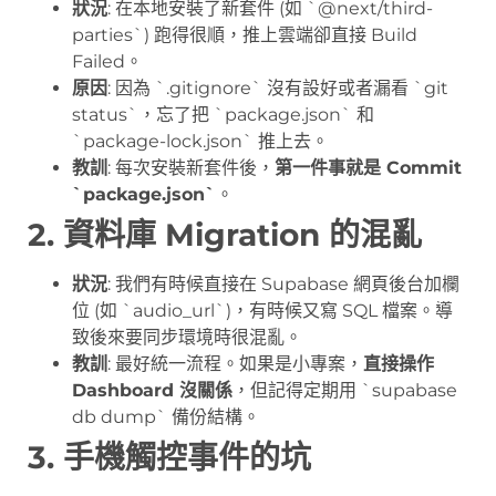
狀況
: 在本地安裝了新套件 (如 `@next/third-
parties`) 跑得很順，推上雲端卻直接 Build
Failed。
原因
: 因為 `.gitignore` 沒有設好或者漏看 `git
status`，忘了把 `package.json` 和
`package-lock.json` 推上去。
教訓
: 每次安裝新套件後，
第一件事就是 Commit
`package.json`
。
2. 資料庫 Migration 的混亂
狀況
: 我們有時候直接在 Supabase 網頁後台加欄
位 (如 `audio_url`)，有時候又寫 SQL 檔案。導
致後來要同步環境時很混亂。
教訓
: 最好統一流程。如果是小專案，
直接操作
Dashboard 沒關係
，但記得定期用 `supabase
db dump` 備份結構。
3. 手機觸控事件的坑