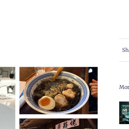
Sh
Mor