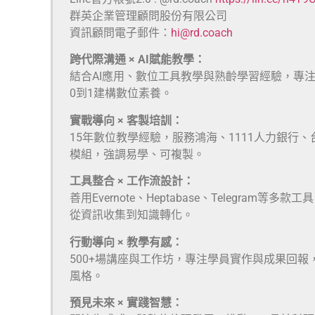
群英企業管理顧問股份有限公司
資訊顧問電子郵件：
hi@rd.coach
跨代際溝通 × AI賦能教學：
結合AI應用、數位工具教學與熟齡學習經驗，專
0到1建構數位素養。
實戰導向 × 客製培訓：
15年數位教學經驗，服務鴻海、1111人力銀行
模組，強調易學、可複製。
工具整合 × 工作流設計：
善用Evernote、Heptabase、Telegra
從資訊收集到知識轉化。
行動導向 × 教學有感：
500+場講座與工作坊，專注學員實作與成果回報
風格。
預見未來 × 實踐智慧：