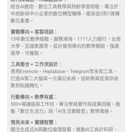
結合AI應用、數位工具教學與熟齡學習經驗，專注於
中高齡與中小企業的數位轉型輔導，擅長從0到1建構
數位素養。
實戰導向 × 客製培訓：
15年數位教學經驗，服務鴻海、1111人力銀行、台南
大學、瓦城集團等，設計實用導向的教學模組，強調
易學、可複製。
工具整合 × 工作流設計：
善用Evernote、Heptabase、Telegram等多款工具，
打造AI第二大腦與一元筆記系統，協助學員從資訊收
集到知識轉化。
行動導向 × 教學有感：
500+場講座與工作坊，專注學員實作與成果回報，推
動「數位生活力」與「AI生活實驗室」教學風格。
預見未來 × 實踐智慧：
關注生成式AI與數位倫理發展，推動AI工具於科研、