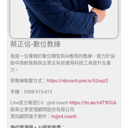
蔡正信-數位教練
我是一位專精於數位轉型與AI應用的教練，致力於協
助中高齡族群與企業主有效運用科技工具提升生產
力。
蔡教練聯繫方式：
https://rdcoach.pse.is/62uqz2
手機：0988-515-413
Line官方帳號2.0 : @rd.coach
https://lin.ee/n4T9CGA
群英企業管理顧問股份有限公司
資訊顧問電子郵件：
hi@rd.coach
跨代際溝通 × AI賦能教學：