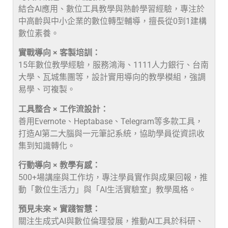
結合AI應用、數位工具教學與熟齡學習經驗，專注於
中高齡與中小企業的數位轉型輔導，擅長從0到1建構
數位素養。
實戰導向 × 客製培訓：
15年數位教學經驗，服務鴻海、1111人力銀行、台南
大學、瓦城集團等，設計實用導向的教學模組，強調
易學、可複製。
工具整合 × 工作流設計：
善用Evernote、Heptabase、Telegram等多款工具，
打造AI第二大腦與一元筆記系統，協助學員從資訊收
集到知識轉化。
行動導向 × 教學有感：
500+場講座與工作坊，專注學員實作與成果回報，推
動「數位生活力」與「AI生活實驗室」教學風格。
預見未來 × 實踐智慧：
關注生成式AI與數位倫理發展，推動AI工具於科研、