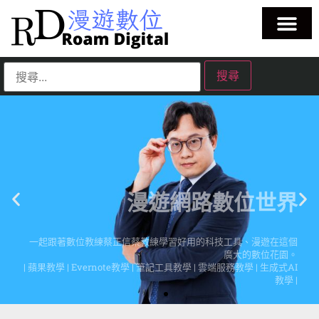
漫遊網路數位世界
一起跟著數位教練蔡正信蔡教練學習好用的科技工具、漫遊在這個
廣大的數位花園。
| 蘋果教學 | Evernote教學 | 筆記工具教學 | 雲端服務教學 | 生成式AI
教學 |
點擊這裡