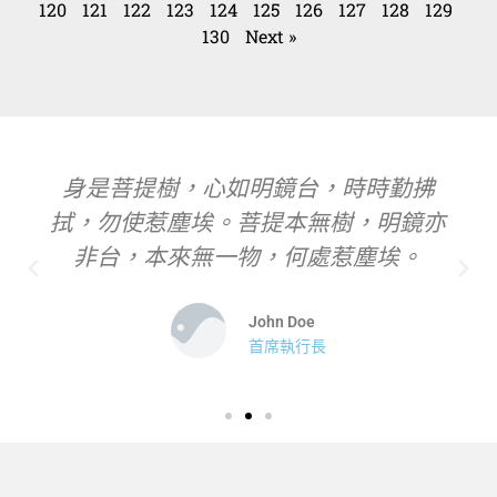
120
121
122
123
124
125
126
127
128
129
130
Next »
身是菩提樹，心如明鏡台，時時勤拂
拭，勿使惹塵埃。菩提本無樹，明鏡亦
非台，本來無一物，何處惹塵埃。
John Doe
首席執行長