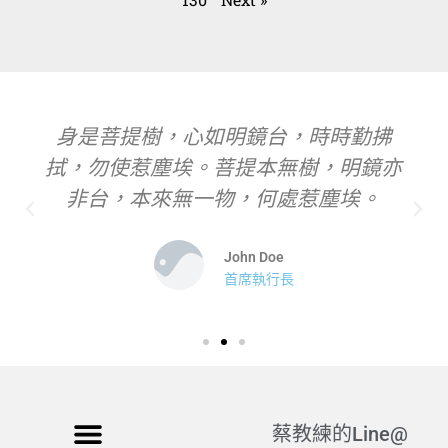
身是菩提樹，心如明鏡台，時時勤拂
拭，勿使惹塵埃。菩提本無樹，明鏡亦
非台，本來無一物，何處惹塵埃。
John Doe
首席執行長
蔡教練的Line@