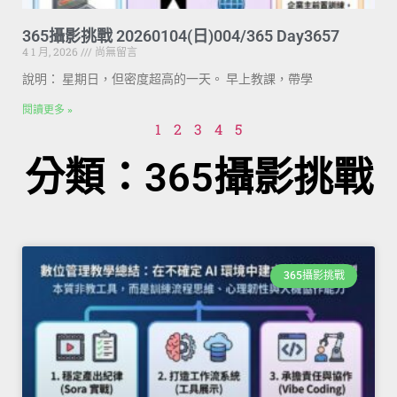
365攝影挑戰 20260104(日)004/365 Day3657
4 1 月, 2026
尚無留言
說明： 星期日，但密度超高的一天。 早上教課，帶學
閱讀更多 »
1
2
3
4
5
分類：365攝影挑戰
365攝影挑戰