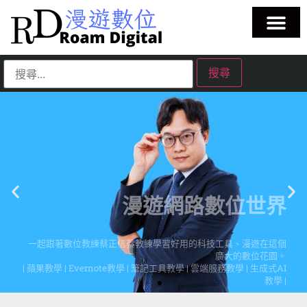
漫遊網路數位世界
一起跟著數位教練蔡正信蔡教練學習好用的科技工具、漫遊在這個
廣大的數位花園。
| 蘋果教學 | Evernote教學 | 筆記工具教學 | 雲端服務教學 | 生成式AI
教學 |
點擊這裡