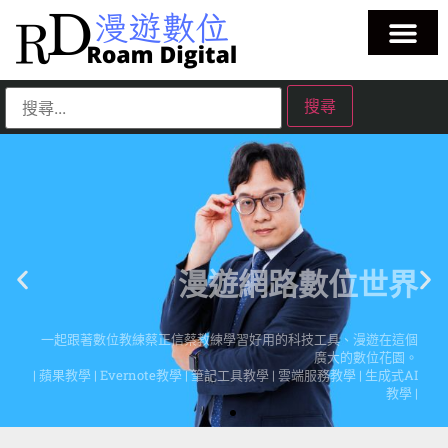
漫遊網路數位世界
一起跟著數位教練蔡正信蔡教練學習好用的科技工具、漫遊在這個
廣大的數位花園。
| 蘋果教學 | Evernote教學 | 筆記工具教學 | 雲端服務教學 | 生成式AI
教學 |
點擊這裡