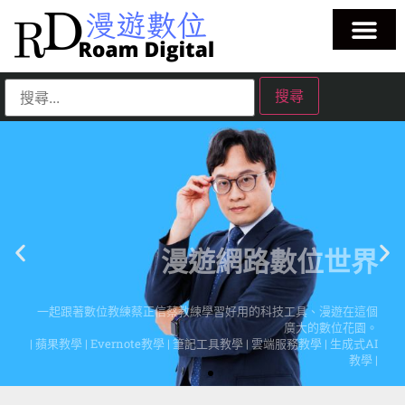
漫遊網路數位世界
一起跟著數位教練蔡正信蔡教練學習好用的科技工具、漫遊在這個
廣大的數位花園。
| 蘋果教學 | Evernote教學 | 筆記工具教學 | 雲端服務教學 | 生成式AI
教學 |
點擊這裡