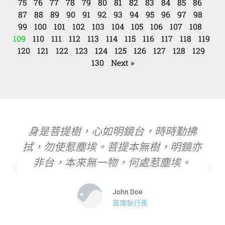
75
76
77
78
79
80
81
82
83
84
85
86
87
88
89
90
91
92
93
94
95
96
97
98
99
100
101
102
103
104
105
106
107
108
109
110
111
112
113
114
115
116
117
118
119
120
121
122
123
124
125
126
127
128
129
130
Next »
身是菩提樹，心如明鏡台，時時勤拂
拭，勿使惹塵埃。菩提本無樹，明鏡亦
非台，本來無一物，何處惹塵埃。
John Doe
首席執行長