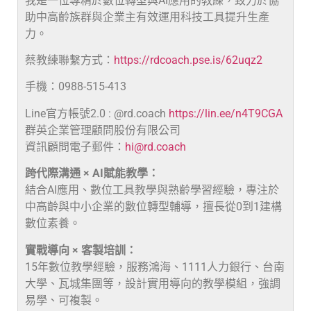
我是一位專精於數位轉型與AI應用的教練，致力於協
助中高齡族群與企業主有效運用科技工具提升生產
力。
蔡教練聯繫方式：
https://rdcoach.pse.is/62uqz2
手機：0988-515-413
Line官方帳號2.0 : @rd.coach
https://lin.ee/n4T9CGA
群英企業管理顧問股份有限公司
資訊顧問電子郵件：
hi@rd.coach
跨代際溝通 × AI賦能教學：
結合AI應用、數位工具教學與熟齡學習經驗，專注於
中高齡與中小企業的數位轉型輔導，擅長從0到1建構
數位素養。
實戰導向 × 客製培訓：
15年數位教學經驗，服務鴻海、1111人力銀行、台南
大學、瓦城集團等，設計實用導向的教學模組，強調
易學、可複製。