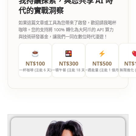
我持續探索，與您共享 AI 時
代的實戰洞察
如果這篇文章或工具為您帶來了啟發，歡迎請我喝杯
咖啡。您的支持將 100% 轉化為大阿爪的 API 算力
與技術研發基金，讓我們一同在數位時代漫遊！
NT$100
NT$300
NT$500
NT$
一杯咖啡 (注能 6 天)
一頓午餐 (注能 18 天)
一週能量 (注能 1 個月)
無限進化 