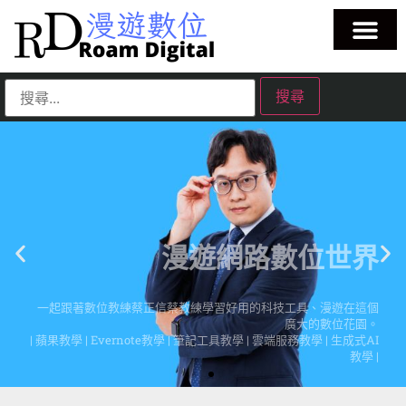
漫遊網路數位世界
一起跟著數位教練蔡正信蔡教練學習好用的科技工具、漫遊在這個
廣大的數位花園。
| 蘋果教學 | Evernote教學 | 筆記工具教學 | 雲端服務教學 | 生成式AI
教學 |
點擊這裡