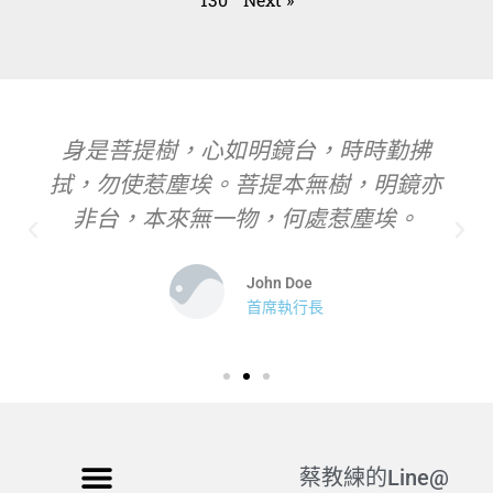
身是菩提樹，心如明鏡台，時時勤拂
拭，勿使惹塵埃。菩提本無樹，明鏡亦
非台，本來無一物，何處惹塵埃。
John Doe
首席執行長
蔡教練的Line@