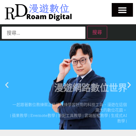
漫遊網路數位世界
一起跟著數位教練蔡正信蔡教練學習好用的科技工具、漫遊在這個
廣大的數位花園。
| 蘋果教學 | Evernote教學 | 筆記工具教學 | 雲端服務教學 | 生成式AI
教學 |
點擊這裡