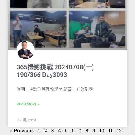
365攝影挑戰 20240708(一)
190/366 Day3093
說明： #數位管理教學 九點四十五分到學
READ MORE »
8 7 月, 2024
« Previous
1
2
3
4
5
6
7
8
9
10
11
12