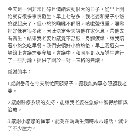
今天是一個非常忙碌且情緒波動很大的日子，從早上開
始就有很多事情發生。早上七點多，我老婆和兒子小悠
悠都起床了，但小悠悠喉嚨不舒服，咳嗽聲很重，喉嚨
裡好像有很多痰，因此決定今天讓他在家休息，帶他去
看醫生。結果我老婆也感覺不舒服，身體疲憊，讓我陪
著小悠悠吃早餐。我們安頓好小悠悠後，早上我還有一
場線上會議需要參加。會議中，和國平哥以及導生進行
了一些討論，提供了關於一對一表格的建議。
感謝的事：
1.感謝岳母在今天幫忙照顧兒子，讓我能夠專心照顧我老
婆。
2.感謝醫療系統的支持，能讓我老婆在急診中獲得診斷與
治療。
3.感謝小悠悠的懂事，能夠在媽媽生病時乖乖聽話，減少
了不少壓力。