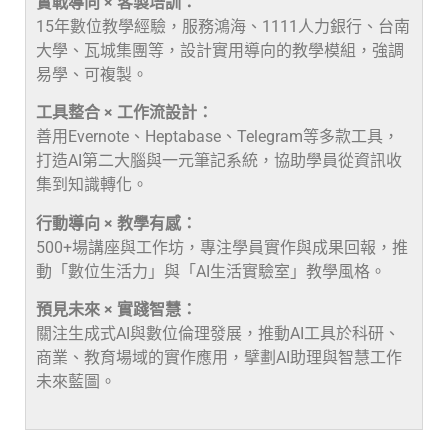
實戰導向 × 客製培訓：
15年數位教學經驗，服務鴻海、1111人力銀行、台南
大學、瓦城集團等，設計實用導向的教學模組，強調
易學、可複製。
工具整合 × 工作流設計：
善用Evernote、Heptabase、Telegram等多款工具，
打造AI第二大腦與一元筆記系統，協助學員從資訊收
集到知識轉化。
行動導向 × 教學有感：
500+場講座與工作坊，專注學員實作與成果回報，推
動「數位生活力」與「AI生活實驗室」教學風格。
預見未來 × 實踐智慧：
關注生成式AI與數位倫理發展，推動AI工具於科研、
商業、教育場域的實作應用，擘劃AI助理與智慧工作
未來藍圖。