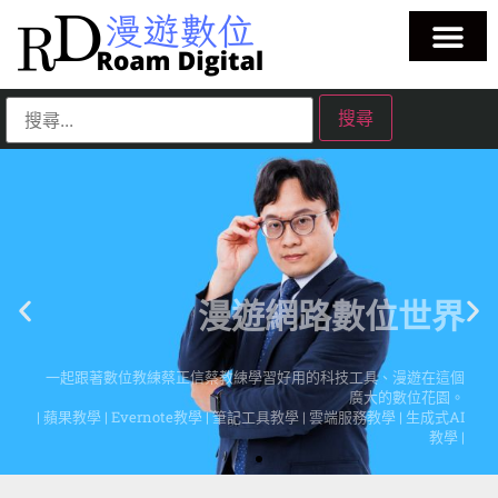
漫遊網路數位世界
一起跟著數位教練蔡正信蔡教練學習好用的科技工具、漫遊在這個
廣大的數位花園。
| 蘋果教學 | Evernote教學 | 筆記工具教學 | 雲端服務教學 | 生成式AI
教學 |
點擊這裡