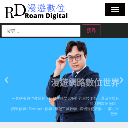
漫遊網路數位世界
一起跟著數位教練蔡正信蔡教練學習好用的科技工具、漫遊在這個
廣大的數位花園。
| 蘋果教學 | Evernote教學 | 筆記工具教學 | 雲端服務教學 | 生成式AI
教學 |
點擊這裡