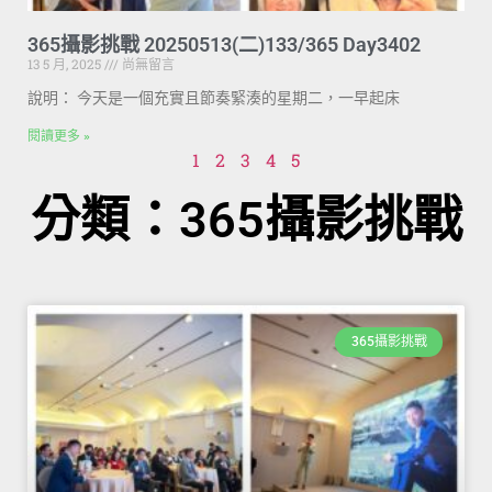
365攝影挑戰 20250513(二)133/365 Day3402
13 5 月, 2025
尚無留言
說明： 今天是一個充實且節奏緊湊的星期二，一早起床
閱讀更多 »
1
2
3
4
5
分類：365攝影挑戰
365攝影挑戰