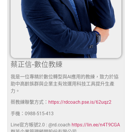
蔡正信-數位教練
我是一位專精於數位轉型與AI應用的教練，致力於協
助中高齡族群與企業主有效運用科技工具提升生產
力。
蔡教練聯繫方式：
https://rdcoach.pse.is/62uqz2
手機：0988-515-413
Line官方帳號2.0 : @rd.coach
https://lin.ee/n4T9CGA
群英企業管理顧問股份有限公司