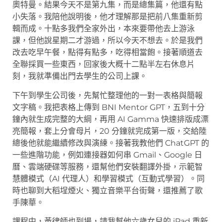
奧特曼。結果今天不是第九集，而是總集篇，他還有點
小失落。我陪他說明後，他才理解那是把前八集重新剪
輯而成。十點多我們全家外出，本來要帶他去上游泳
課，但他說星期二才游過，所以今天不想去。於是我們
改去吃早午餐，點得有點多，吃得相當飽。接著順道去
全聯採買一些東西，回家後大概十二點半左右休息片
刻，我就準備出門去學生的公司上課。
下午到學生公司後，先幫忙整理他的一對一表格與簡報
文字稿。我把表格上傳到 BNI Mentor GPT，五到十分
鐘內就生成完整的大綱，再用 AI Gamma 快速排版成漂
亮簡報，套上分會母片，20 分鐘就完成第一版，交給陸
總後他就能繼續修改與演練。接著我教他們 ChatGPT 的
一些進階功能，例如連接器如何串 Gmail、Google 日
曆、雲端硬碟等服務，還幫他們安裝翻譯外掛，示範智
慧體模式（AI 代理人）和學習模式（互動式學習）。同
時也聊到大稻埕煙火、獨立音樂平台街聲，還推薦了歌
手陳華。
課程中，黃律師也到場，請我幫他六歲女兒的 iPad 重新