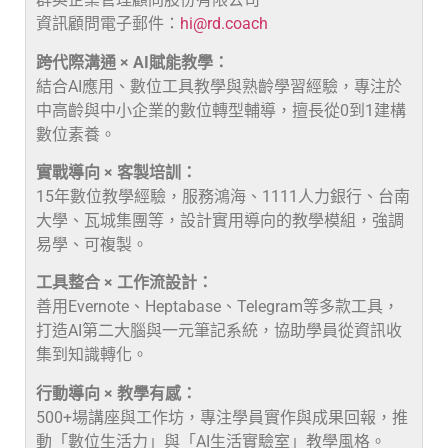
資訊顧問電子郵件：
hi@rd.coach
跨代際溝通 × AI賦能教學：
結合AI應用、數位工具教學與熟齡學習經驗，專注於
中高齡與中小企業的數位轉型輔導，擅長從0到1建構
數位素養。
實戰導向 × 客製培訓：
15年數位教學經驗，服務鴻海、1111人力銀行、台南
大學、瓦城集團等，設計實用導向的教學模組，強調
易學、可複製。
工具整合 × 工作流設計：
善用Evernote、Heptabase、Telegram等多款工具，
打造AI第二大腦與一元筆記系統，協助學員從資訊收
集到知識轉化。
行動導向 × 教學有感：
500+場講座與工作坊，專注學員實作與成果回報，推
動「數位生活力」與「AI生活實驗室」教學風格。