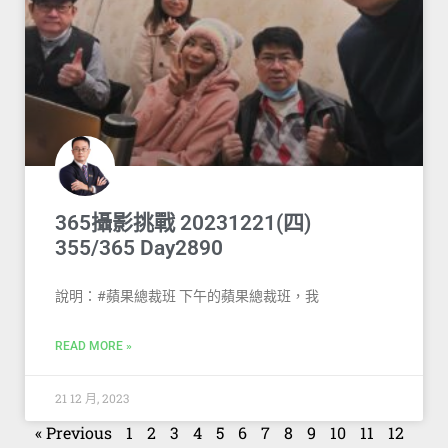
365攝影挑戰 20231221(四)
355/365 Day2890
說明：#蘋果總裁班 下午的蘋果總裁班，我
READ MORE »
21 12 月, 2023
« Previous
1
2
3
4
5
6
7
8
9
10
11
12