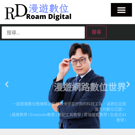
漫遊網路數位世界
一起跟著數位教練蔡正信蔡教練學習好用的科技工具、漫遊在這個
廣大的數位花園。
| 蘋果教學 | Evernote教學 | 筆記工具教學 | 雲端服務教學 | 生成式AI
教學 |
點擊這裡