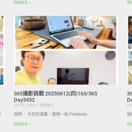
閱讀更多 »
閱
365攝影挑戰 20250612(四)163/365
3
Day3432
D
12 6 月, 2025
尚無留言
11
起
說明： 今天的清晨，我用一段 Perplexity
說
閱讀更多 »
閱