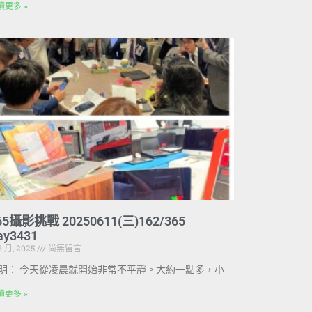
讀更多 »
65攝影挑戰 20250611(三)162/365
ay3431
 6 月, 2025
尚無留言
明： 今天從凌晨就開始非常不平靜。大約一點多，小
讀更多 »