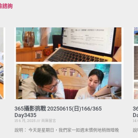
檢諮詢
365攝影挑戰 20250615(日)166/365
3
Day3435
D
15 6 月, 2025
尚無留言
14
說明： 今天是星期日，我們家一如週末慣例地稍微睡晚
說