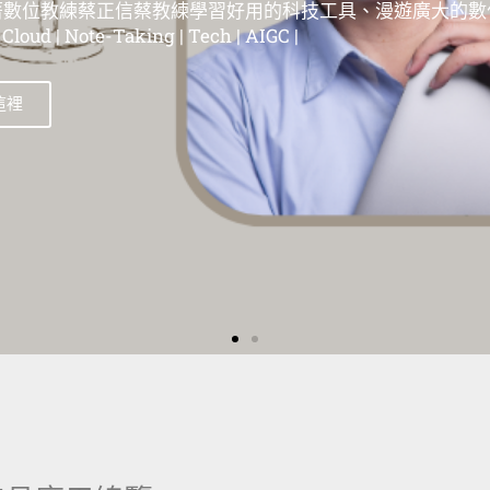
位教練蔡正信蔡教練學習好用的科技工具、漫遊在這個廣大
| 蘋果教學 | Evernote教學 | 筆記工具教學 | 雲端服務教學 | 