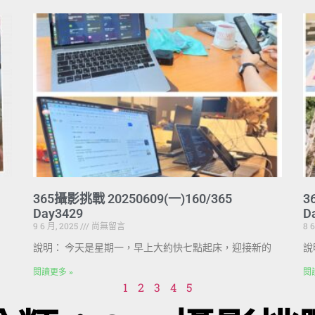
365攝影挑戰 20250609(一)160/365
3
Day3429
D
9 6 月, 2025
尚無留言
8 
說明： 今天是星期一，早上大約快七點起床，迎接新的
說
閱讀更多 »
閱
1
2
3
4
5