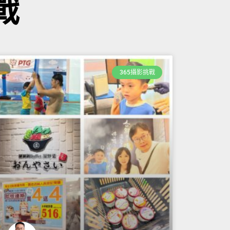
戰
365攝影挑戰