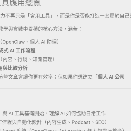
I 工具應用總覽
競爭力不再只是「會用工具」，而是你是否能打造一套屬於自己
教學與實戰中累積的核心方法，涵蓋：
（OpenClaw、個人 AI 助理）
生成式 AI 工作流程
（內容、行銷、知識管理）
應用與比較分析
這些文章會讓你更有效率；但如果你想建立「
個人 AI 公司
」
PT 與 AI 工具基礎開始，理解 AI 如何協助日常工作
工作流程與自動化設計（內容生成、Podcast、SEO）
 Agent 系統（OpenClaw、Antigravity、個人知識庫整合）