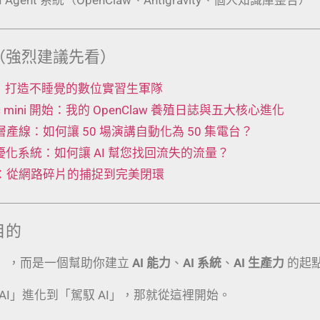
（強烈建議先看）
 工廠：打造不睡覺的數位實習生軍隊
Mac mini 開始：我的 OpenClaw 養殖日誌與五大核心進化
t 五層產線：如何讓 50 場演講自動化為 50 集電台？
動優化系統：如何讓 AI 幫您找回流失的流量？
術：從網路碎片的捕捉到完美閉環
目的
」，而是一個幫助你建立
AI 能力
、
AI 系統
、
AI 生產力
的起
AI」進化到「駕馭 AI」，那就從這裡開始。