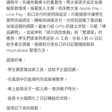
課程中，先補充醫療卡的重要性，帶大家逐步設定並模
擬急救情境。接著進入主題，依序教大家 Apple Pay、
Line Pay、街口支付的使用與設定。示範過程中讓學生
實際完成綁定、轉帳與掃碼支付，也特別提醒了像自動
加值這類的細節。最後介紹 GPTs 的建立流程，示範「禮
品顧問」，並延伸到「提示詞改進器」與「繁譯家」的
應用。學生們逐漸熟悉這些 AI 工具，也有人對 AI 日記
助手產生興趣，我順勢分享自己的日記實踐經驗與
Heptabase 整理方法。
感謝的事：
-學生願意嘗試新工具，並給予正面回饋。
-在風雨中仍能順利完成兩場教學。
-晚上能陪兒子一起入睡，增添親子時光。
-錄音卡大幅簡化了日記轉錄的流程。
值得記下來的經驗：