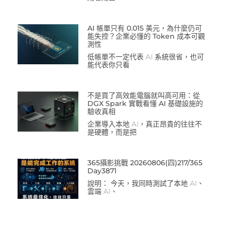
AI 帳單只有 0.015 美元，為什麼仍可
能失控？企業必懂的 Token 成本可觀
測性
低帳單不一定代表 AI 系統很省，也可
能代表你只看
不是買了高效能電腦就叫高可用：從
DGX Spark 實戰看懂 AI 基礎設施的
驗收真相
企業導入本地 AI，真正昂貴的往往不
是硬體，而是把
365攝影挑戰 20260806(四)217/365
Day3871
說明： 今天，我同時測試了本地 AI、
雲端 AI、