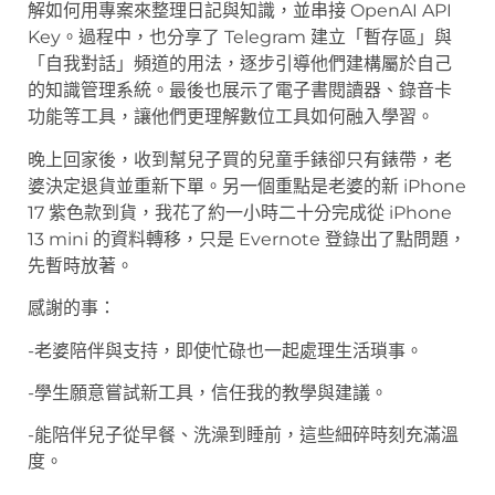
解如何用專案來整理日記與知識，並串接 OpenAI API
Key。過程中，也分享了 Telegram 建立「暫存區」與
「自我對話」頻道的用法，逐步引導他們建構屬於自己
的知識管理系統。最後也展示了電子書閱讀器、錄音卡
功能等工具，讓他們更理解數位工具如何融入學習。
晚上回家後，收到幫兒子買的兒童手錶卻只有錶帶，老
婆決定退貨並重新下單。另一個重點是老婆的新 iPhone
17 紫色款到貨，我花了約一小時二十分完成從 iPhone
13 mini 的資料轉移，只是 Evernote 登錄出了點問題，
先暫時放著。
感謝的事：
-老婆陪伴與支持，即使忙碌也一起處理生活瑣事。
-學生願意嘗試新工具，信任我的教學與建議。
-能陪伴兒子從早餐、洗澡到睡前，這些細碎時刻充滿溫
度。