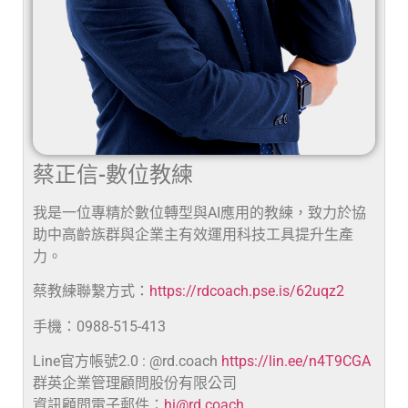
蔡正信-數位教練
我是一位專精於數位轉型與AI應用的教練，致力於協
助中高齡族群與企業主有效運用科技工具提升生產
力。
蔡教練聯繫方式：
https://rdcoach.pse.is/62uqz2
手機：0988-515-413
Line官方帳號2.0 : @rd.coach
https://lin.ee/n4T9CGA
群英企業管理顧問股份有限公司
資訊顧問電子郵件：
hi@rd.coach