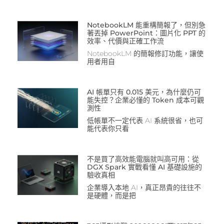
NotebookLM 能重構簡報了，但別急
著丟掉 PowerPoint：圖片化 PPT 的
效率、代價與正確工作流
NotebookLM 的簡報修訂功能，讓使
用者用自
AI 帳單只有 0.015 美元，為什麼仍可
能失控？企業必懂的 Token 成本可觀
測性
低帳單不一定代表 AI 系統很省，也可
能代表你只看
不是買了高效能電腦就叫高可用：從
DGX Spark 實戰看懂 AI 基礎設施的
驗收真相
企業導入本地 AI，真正昂貴的往往不
是硬體，而是把