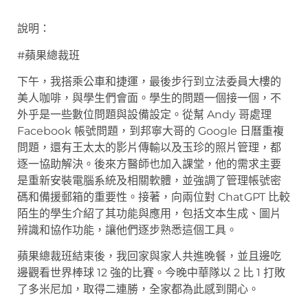
說明：
#蘋果總裁班
下午，我搭乘公車和捷運，最後步行到立法委員大樓的
美人咖啡，與學生們會面。學生的問題一個接一個，不
外乎是一些數位問題與設備設定。從幫 Andy 哥處理
Facebook 帳號問題，到邦寧大哥的 Google 日曆重複
問題，還有王太太的影片傳輸以及玉珍的照片管理，都
逐一協助解決。後來方醫師也加入課堂，他的需求主要
是重新安裝電腦系統及相關軟體，並強調了管理帳號密
碼和備援郵箱的重要性。接著，向兩位對 ChatGPT 比較
陌生的學生介紹了其功能與應用，包括文本生成、圖片
辨識和協作功能，讓他們逐步熟悉這個工具。
蘋果總裁班結束後，我回家與家人共進晚餐，並且邊吃
邊觀看世界棒球 12 強的比賽。今晚中華隊以 2 比 1 打敗
了多米尼加，取得二連勝，全家都為此感到開心。