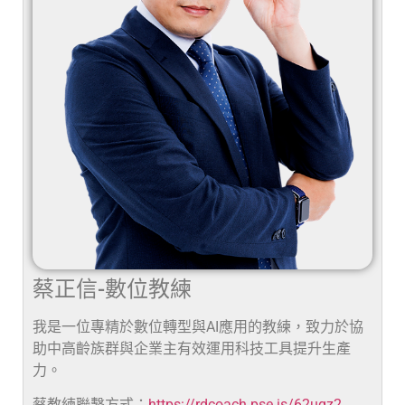
蔡正信-數位教練
我是一位專精於數位轉型與AI應用的教練，致力於協
助中高齡族群與企業主有效運用科技工具提升生產
力。
蔡教練聯繫方式：
https://rdcoach.pse.is/62uqz2