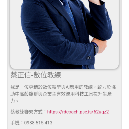
蔡正信-數位教練
我是一位專精於數位轉型與AI應用的教練，致力於協
助中高齡族群與企業主有效運用科技工具提升生產
力。
蔡教練聯繫方式：
https://rdcoach.pse.is/62uqz2
手機：0988-515-413