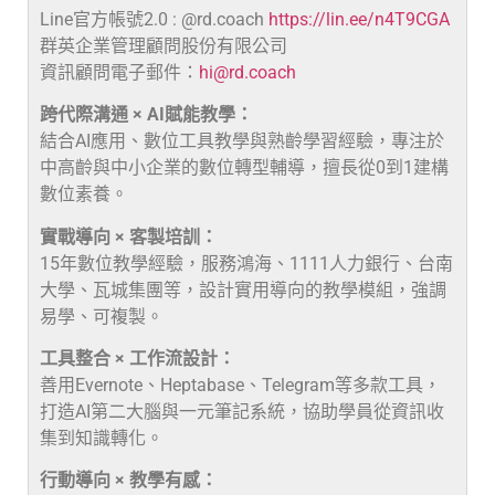
Line官方帳號2.0 : @rd.coach
https://lin.ee/n4T9CGA
群英企業管理顧問股份有限公司
資訊顧問電子郵件：
hi@rd.coach
跨代際溝通 × AI賦能教學：
結合AI應用、數位工具教學與熟齡學習經驗，專注於
中高齡與中小企業的數位轉型輔導，擅長從0到1建構
數位素養。
實戰導向 × 客製培訓：
15年數位教學經驗，服務鴻海、1111人力銀行、台南
大學、瓦城集團等，設計實用導向的教學模組，強調
易學、可複製。
工具整合 × 工作流設計：
善用Evernote、Heptabase、Telegram等多款工具，
打造AI第二大腦與一元筆記系統，協助學員從資訊收
集到知識轉化。
行動導向 × 教學有感：