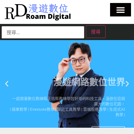
漫遊網路數位世界
一起跟著數位教練蔡正信蔡教練學習好用的科技工具、漫遊在這個
廣大的數位花園。
| 蘋果教學 | Evernote教學 | 筆記工具教學 | 雲端服務教學 | 生成式AI
教學 |
點擊這裡