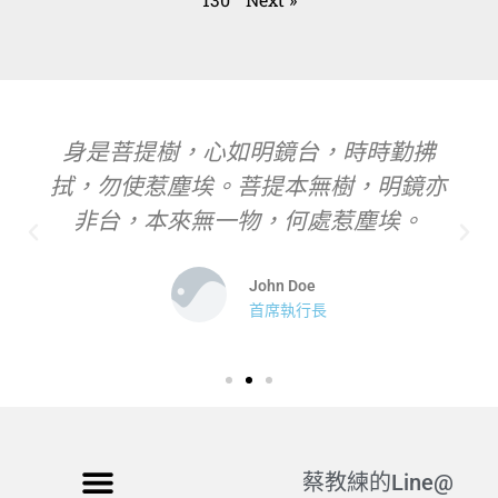
身是菩提樹，心如明鏡台，時時勤拂
拭，勿使惹塵埃。菩提本無樹，明鏡亦
非台，本來無一物，何處惹塵埃。
John Doe
首席執行長
蔡教練的Line@